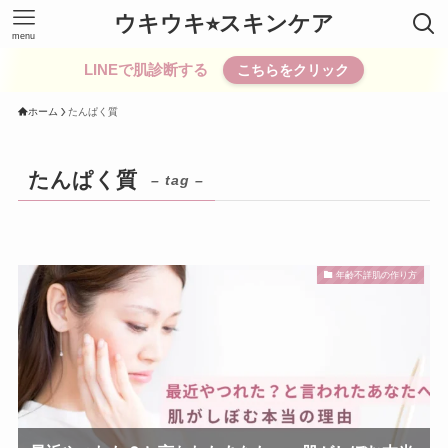
ウキウキ⭐︎スキンケア
menu
LINEで肌診断する
こちらをクリック
ホーム
たんぱく質
たんぱく質
– tag –
年齢不詳肌の作り方