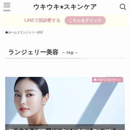
ウキウキ⭐︎スキンケア
menu
LINEで肌診断する
こちらをクリック
ホーム
ランジェリー美容
ランジェリー美容
– tag –
年齢不詳肌の作り方