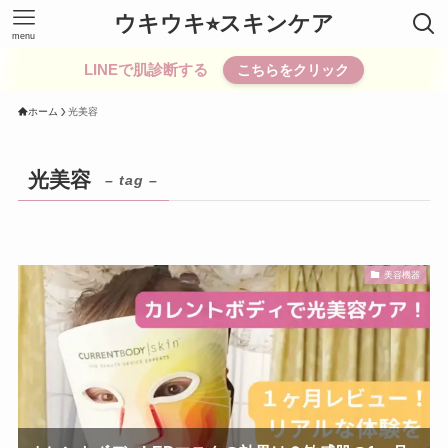
ウキウキ⭐︎スキンケア
menu
LINEで肌診断する
こちらをクリック
ホーム
光美容
光美容
– tag –
美容機器