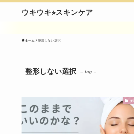
ウキウキ⭐︎スキンケア
ホーム
整形しない選択
整形しない選択
– tag –
美