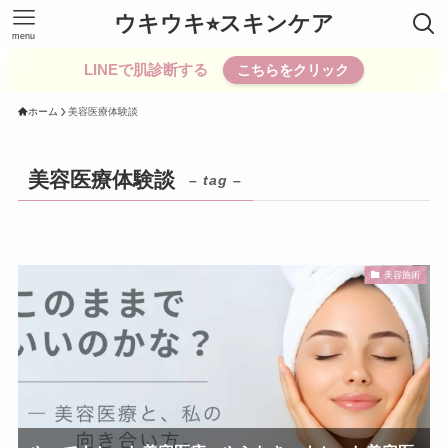
ウキウキ⭐︎スキンケア
menu
LINEで肌診断する
こちらをクリック
ホーム
美容医療体験談
美容医療体験談
– tag –
美容施術