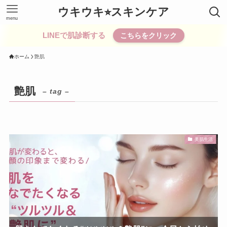
ウキウキ⭐︎スキンケア
menu
LINEで肌診断する
こちらをクリック
ホーム
艶肌
艶肌
– tag –
美肌生活