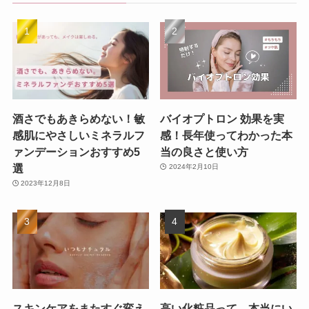
酒さでもあきらめない！敏
バイオプトロン 効果を実
感肌にやさしいミネラルフ
感！長年使ってわかった本
ァンデーションおすすめ5
当の良さと使い方
選
2024年2月10日
2023年12月8日
スキンケアをまたすぐ変え
高い化粧品って、本当にい