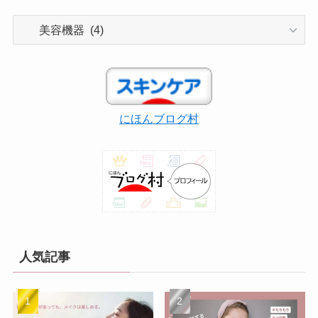
カ
テ
ゴ
リ
ー
にほんブログ村
人気記事