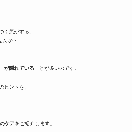
つく気がする」──
せんか？
ことが多いのです。
」が隠れている
のヒントを、
をご紹介します。
見のケア